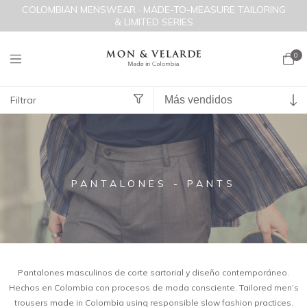
COLOMBIAN MENSWEAR · MADE-TO-MEASURE TAILORING
& LIMITED SERIES
0
Filtrar
Inicio
>
PANTALONES - PANTS
PANTALONES - PANTS
Pantalones masculinos de corte sartorial y diseño contemporáneo.
Hechos en Colombia con procesos de moda consciente. Tailored men’s
trousers made in Colombia using responsible slow fashion practices.