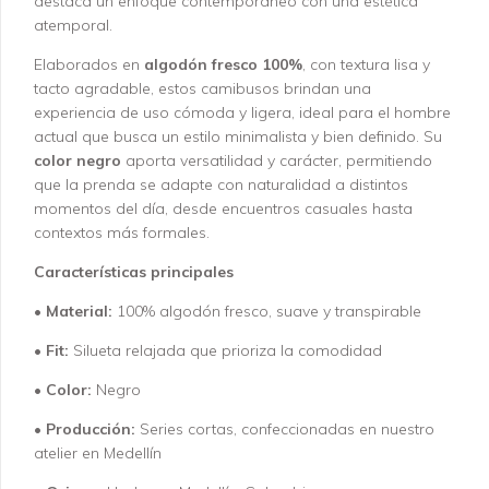
destaca un enfoque contemporáneo con una estética
atemporal.
Elaborados en
algodón fresco 100%
, con textura lisa y
tacto agradable, estos camibusos brindan una
experiencia de uso cómoda y ligera, ideal para el hombre
actual que busca un estilo minimalista y bien definido. Su
color negro
aporta versatilidad y carácter, permitiendo
que la prenda se adapte con naturalidad a distintos
momentos del día, desde encuentros casuales hasta
contextos más formales.
Características principales
•
Material:
100% algodón fresco, suave y transpirable
•
Fit:
Silueta relajada que prioriza la comodidad
•
Color:
Negro
•
Producción:
Series cortas, confeccionadas en nuestro
atelier en Medellín