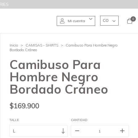
RIES
0
Mi cuenta
Inicio
>
CAMISAS - SHIRTS
>
Camibuso Para Hombre Negro
Bordado Cráneo
Camibuso Para
Hombre Negro
Bordado Cráneo
$169.900
TALLE
CANTIDAD