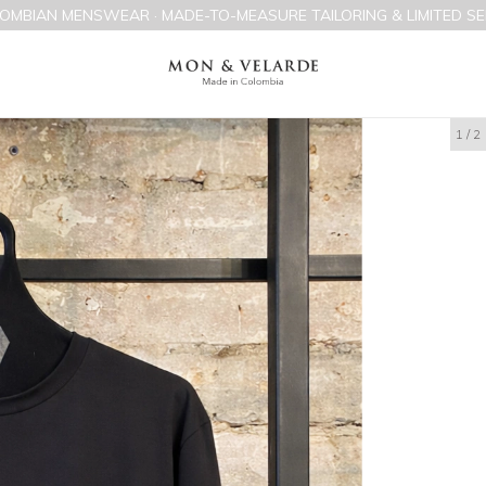
OMBIAN MENSWEAR · MADE-TO-MEASURE TAILORING & LIMITED SE
1
/
2