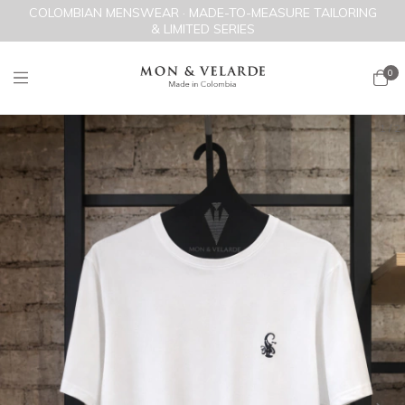
COLOMBIAN MENSWEAR · MADE-TO-MEASURE TAILORING
& LIMITED SERIES
0
1
/
2