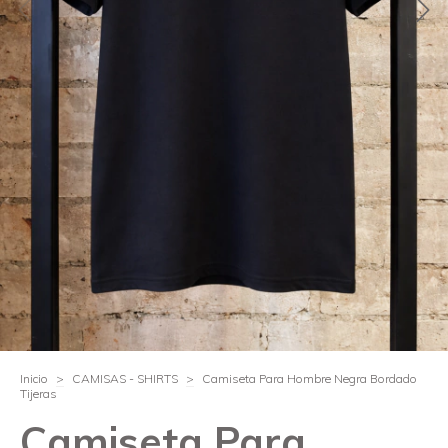
Inicio
>
CAMISAS - SHIRTS
>
Camiseta Para Hombre Negra Bordado
Tijeras
Camiseta Para