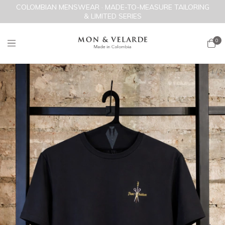
COLOMBIAN MENSWEAR · MADE-TO-MEASURE TAILORING
& LIMITED SERIES
0
1
/
2