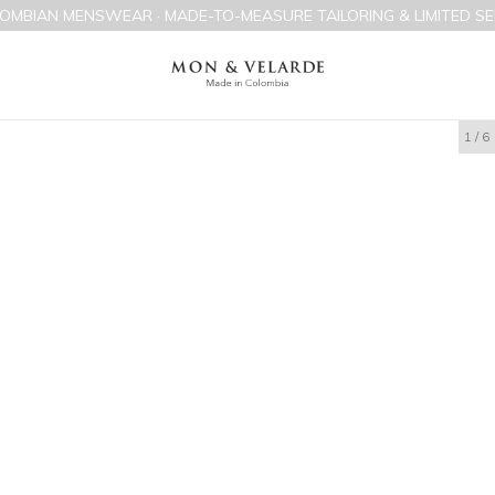
OMBIAN MENSWEAR · MADE-TO-MEASURE TAILORING & LIMITED SE
1
/
6