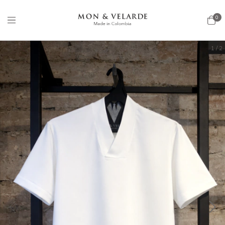
0
1
/
2