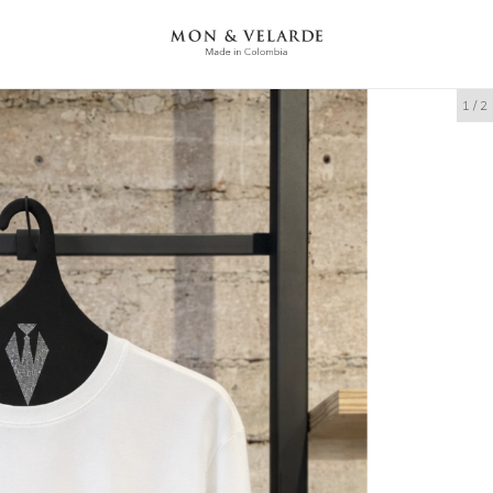
1
/
2