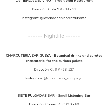
LA TIENDA DEL VINO - Traditional Restaurant
Dirección:
Calle 9 # 43B - 93
Instagram:
@
latiendadelvinorestaurante
------ Nightlife ------
CHARCUTERÍA ZARIGUEYA -
Botanical drinks and curated
charcuterie. for the curious palate
Dirección:
Cl. 9 # 43B-127
Instagram:
@
charcuteria_zarigueya
SIETE PULGADAS BAR - Small Listening Bar
Dirección:
Carrera 43C #10 - 60