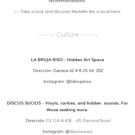
recommendations.
👉
Take a look and discover Medellin like a local Here:
------ Culture ------
LA BRUJA RISO - Hidden Art Space
Dirección:
Carrera 42 # 8-15 Int: 202
Instagram:
@
labrujariso
DISCOS SUCIOS - Vinyls, rarities, and hidden sounds. For
those seeking more.
Dirección:
Cll 11A # 43E - 45 (Second floor)
Instagram:
@
discosucios