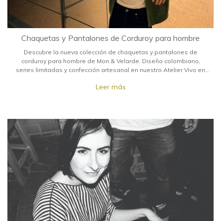
Chaquetas y Pantalones de Corduroy para hombre
Descubre la nueva colección de chaquetas y pantalones de
corduroy para hombre de Mon & Velarde. Diseño colombiano,
series limitadas y confección artesanal en nuestro Atelier Vivo en
Medellín.
Leer más