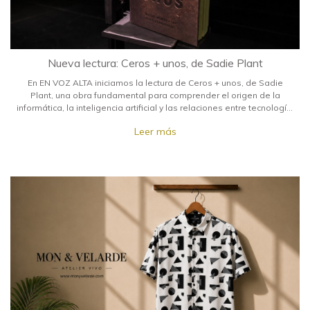
Nueva lectura: Ceros + unos, de Sadie Plant
En EN VOZ ALTA iniciamos la lectura de Ceros + unos, de Sadie
Plant, una obra fundamental para comprender el origen de la
informática, la inteligencia artificial y las relaciones entre tecnología,
cuerpo y lenguaje. Una invitación a pensar cómo el tejido, las redes
Leer más
y el pensamiento digital han transformado nuestra manera de
habitar el mundo.