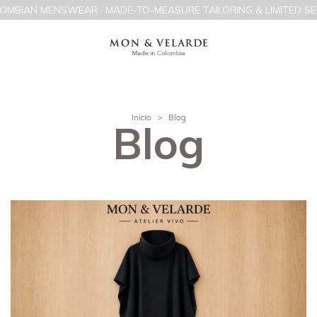
OMBIAN MENSWEAR · MADE-TO-MEASURE TAILORING & LIMITED SE
Inicio
>
Blog
Blog