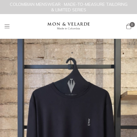
COLOMBIAN MENSWEAR · MADE-TO-MEASURE TAILORING
& LIMITED SERIES
0
1
/
2