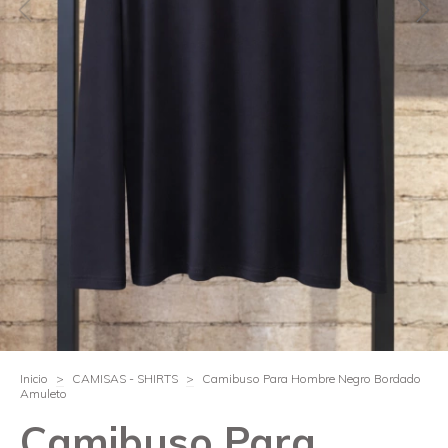
Inicio
>
CAMISAS - SHIRTS
>
Camibuso Para Hombre Negro Bordado
Amuleto
Camibuso Para