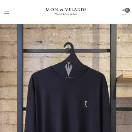
0
1
/
2