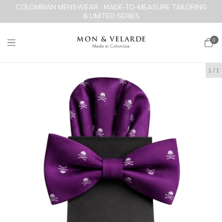
COLOMBIAN MENSWEAR · MADE-TO-MEASURE TAILORING
& LIMITED SERIES
0
1
/
1