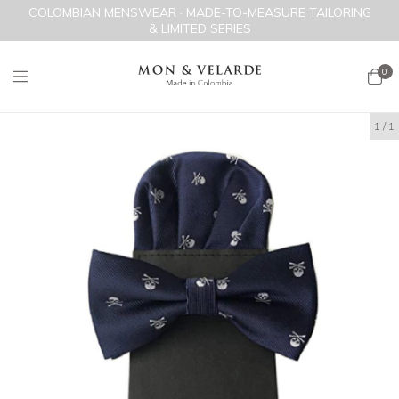
COLOMBIAN MENSWEAR · MADE-TO-MEASURE TAILORING
& LIMITED SERIES
0
1
/
1