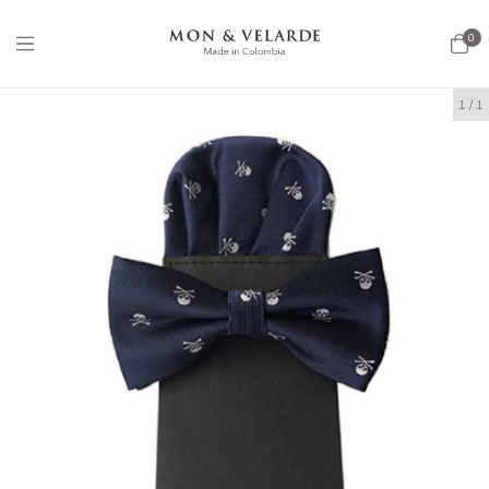
0
1
/
1