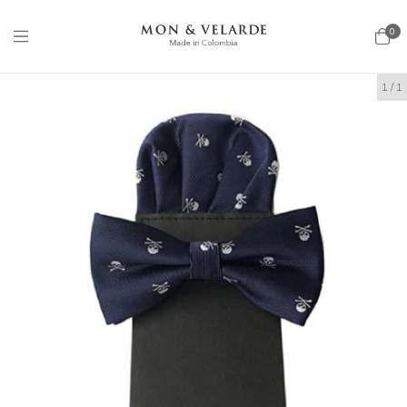
0
1
/
1