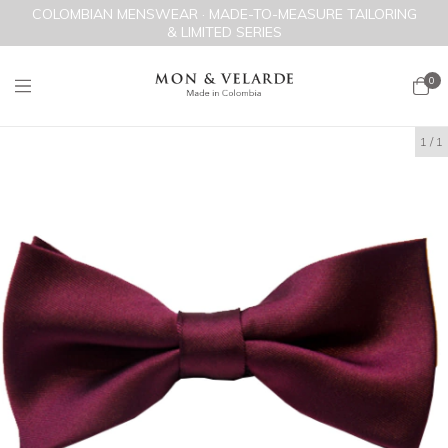
COLOMBIAN MENSWEAR · MADE-TO-MEASURE TAILORING
& LIMITED SERIES
0
1
/
1