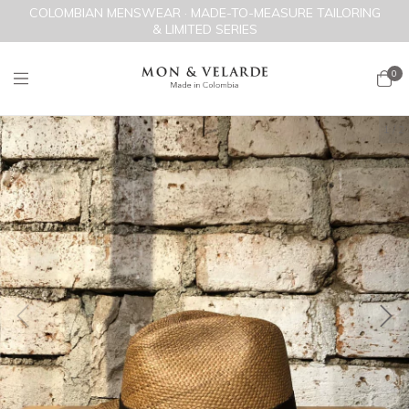
COLOMBIAN MENSWEAR · MADE-TO-MEASURE TAILORING
& LIMITED SERIES
0
1
/
2