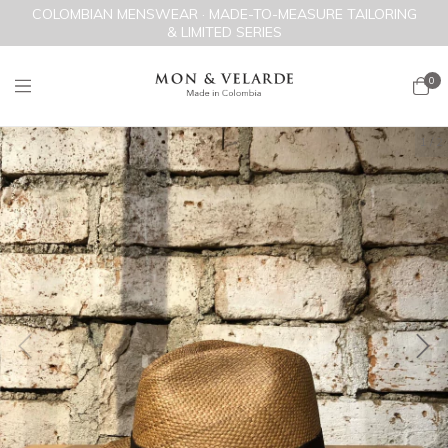
COLOMBIAN MENSWEAR · MADE-TO-MEASURE TAILORING
& LIMITED SERIES
0
1
/
2