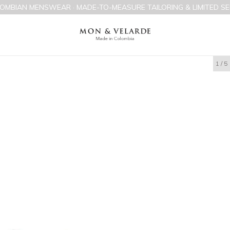
OMBIAN MENSWEAR · MADE-TO-MEASURE TAILORING & LIMITED SE
1
/
5