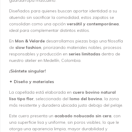
guardarropa masculino.
Diseñados para quienes buscan aportar identidad a su
atuendo sin sacrificar la comodidad, estos zapatos se
consolidan como una opción
versátil y contemporánea
,
ideal para complementar distintos estilos.
En
Mon & Velarde
desarrollamos piezas bajo una filosofía
de
slow fashion
, priorizando materiales nobles, procesos
responsables y producción en
series limitadas
dentro de
nuestro atelier en Medellín, Colombia.
¡Siéntete singular!
✦
Diseño y materiales
La capellada está elaborada en
cuero bovino natural
liso tipo flor
, seleccionado del
lomo del bovino
, la zona
más resistente y duradera ubicada justo debajo del pelaje.
Este cuero presenta un
acabado nobucado sin cera
, con
una superficie lisa y uniforme, sin poros visibles, lo que le
otorga una apariencia limpia, mayor durabilidad y