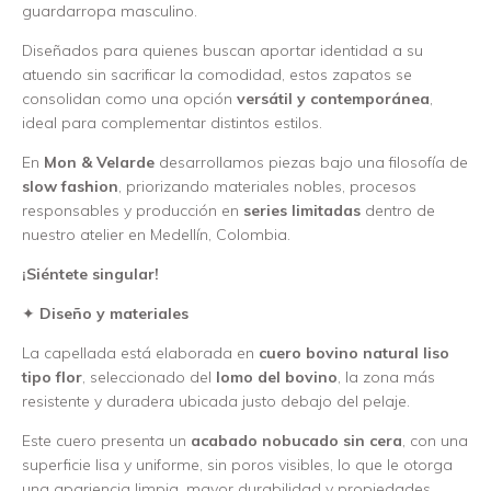
guardarropa masculino.
Diseñados para quienes buscan aportar identidad a su
atuendo sin sacrificar la comodidad, estos zapatos se
consolidan como una opción
versátil y contemporánea
,
ideal para complementar distintos estilos.
En
Mon & Velarde
desarrollamos piezas bajo una filosofía de
slow fashion
, priorizando materiales nobles, procesos
responsables y producción en
series limitadas
dentro de
nuestro atelier en Medellín, Colombia.
¡Siéntete singular!
✦
Diseño y materiales
La capellada está elaborada en
cuero bovino natural liso
tipo flor
, seleccionado del
lomo del bovino
, la zona más
resistente y duradera ubicada justo debajo del pelaje.
Este cuero presenta un
acabado nobucado sin cera
, con una
superficie lisa y uniforme, sin poros visibles, lo que le otorga
una apariencia limpia, mayor durabilidad y propiedades