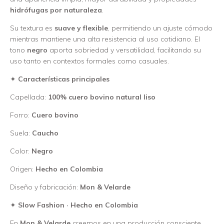
hidrófugas por naturaleza
.
Su textura es
suave y flexible
, permitiendo un ajuste cómodo
mientras mantiene una alta resistencia al uso cotidiano. El
tono
negro
aporta sobriedad y versatilidad, facilitando su
uso tanto en contextos formales como casuales.
✦
Características principales
Capellada:
100% cuero bovino natural liso
Forro:
Cuero bovino
Suela:
Caucho
Color:
Negro
Origen:
Hecho en Colombia
Diseño y fabricación:
Mon & Velarde
✦
Slow Fashion · Hecho en Colombia
En
Mon & Velarde
creemos en una producción consciente