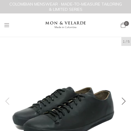
COLOMBIAN MENSWEAR · MADE-TO-MEASURE TAILORING
& LIMITED SERIES
0
1
/
5