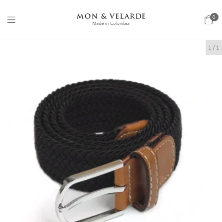
0
1
/
1