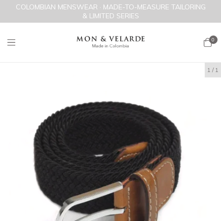
COLOMBIAN MENSWEAR · MADE-TO-MEASURE TAILORING
& LIMITED SERIES
0
1
/
1