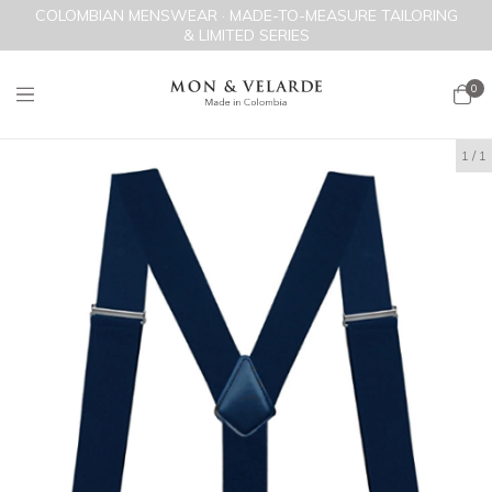
COLOMBIAN MENSWEAR · MADE-TO-MEASURE TAILORING
& LIMITED SERIES
0
1
/
1