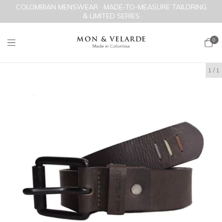
COLOMBIAN MENSWEAR · MADE-TO-MEASURE TAILORING
& LIMITED SERIES
0
1
/
1