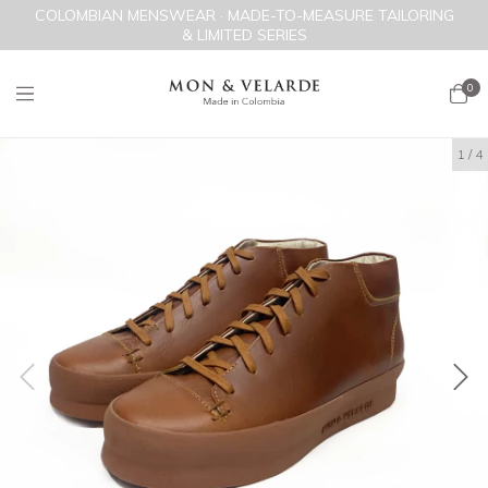
COLOMBIAN MENSWEAR · MADE-TO-MEASURE TAILORING
& LIMITED SERIES
0
1
/
4