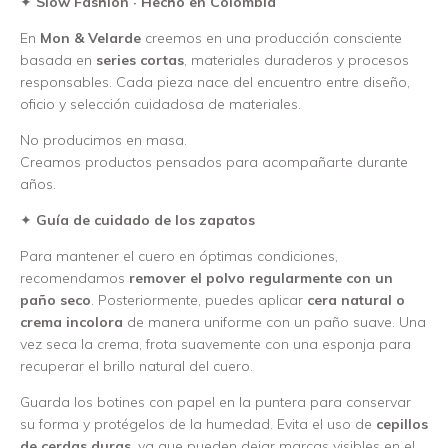
✦
Slow Fashion · Hecho en Colombia
En
Mon & Velarde
creemos en una producción consciente
basada en
series cortas
, materiales duraderos y procesos
responsables. Cada pieza nace del encuentro entre diseño,
oficio y selección cuidadosa de materiales.
No producimos en masa.
Creamos productos pensados para acompañarte durante
años.
✦
Guía de cuidado de los zapatos
Para mantener el cuero en óptimas condiciones,
recomendamos
remover el polvo regularmente con un
paño seco
. Posteriormente, puedes aplicar
cera natural o
crema incolora
de manera uniforme con un paño suave. Una
vez seca la crema, frota suavemente con una esponja para
recuperar el brillo natural del cuero.
Guarda los botines con papel en la puntera para conservar
su forma y protégelos de la humedad. Evita el uso de
cepillos
de cerdas duras
, ya que pueden dejar marcas visibles en el