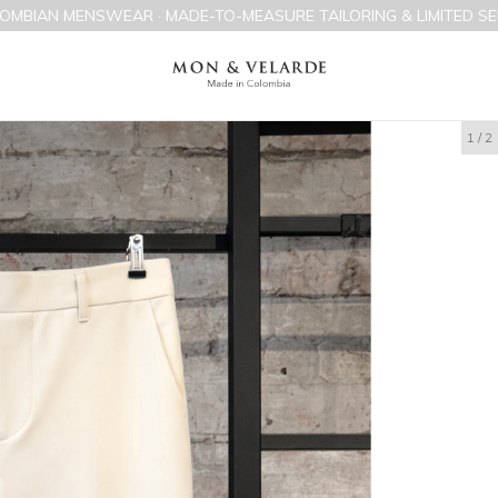
OMBIAN MENSWEAR · MADE-TO-MEASURE TAILORING & LIMITED SE
1
/
2