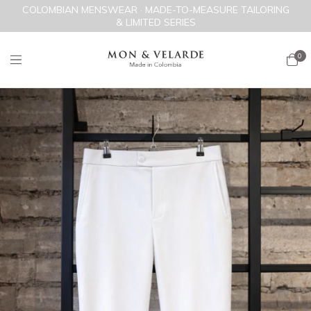
COLOMBIAN MENSWEAR · MADE-TO-MEASURE TAILORING
& LIMITED SERIES
0
1
/
2