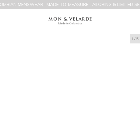
OMBIAN MENSWEAR · MADE-TO-MEASURE TAILORING & LIMITED SE
1
/
5