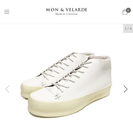
0
1
/
4