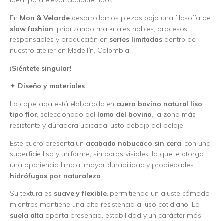
ideal para elevar cualquier look.
En
Mon & Velarde
desarrollamos piezas bajo una filosofía de
slow fashion
, priorizando materiales nobles, procesos
responsables y producción en
series limitadas
dentro de
nuestro atelier en Medellín, Colombia.
¡Siéntete singular!
✦
Diseño y materiales
La capellada está elaborada en
cuero bovino natural liso
tipo flor
, seleccionado del
lomo del bovino
, la zona más
resistente y duradera ubicada justo debajo del pelaje.
Este cuero presenta un
acabado nobucado sin cera
, con una
superficie lisa y uniforme, sin poros visibles, lo que le otorga
una apariencia limpia, mayor durabilidad y propiedades
hidrófugas por naturaleza
.
Su textura es
suave y flexible
, permitiendo un ajuste cómodo
mientras mantiene una alta resistencia al uso cotidiano. La
suela alta
aporta presencia, estabilidad y un carácter más