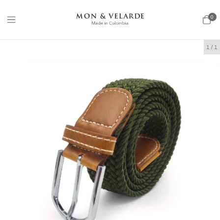
0
1
/
1