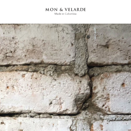
1
/
2