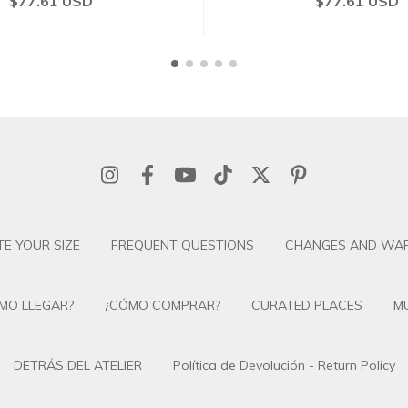
$77.61 USD
$77.61 USD
E YOUR SIZE
FREQUENT QUESTIONS
CHANGES AND WAR
MO LLEGAR?
¿CÓMO COMPRAR?
CURATED PLACES
M
DETRÁS DEL ATELIER
Política de Devolución - Return Policy