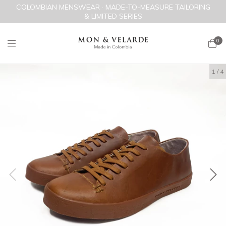
COLOMBIAN MENSWEAR · MADE-TO-MEASURE TAILORING
& LIMITED SERIES
0
1
/
4